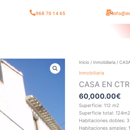
968 70 14 65
info@i
CASA
Inicio
/
Inmobiliaria
/ CAS
EN
Inmobiliaria
CTRA.
CASA EN CTR
MURCIA
CEHEGIN
60,000.00
€
cantidad
Superficie: 112 m2
Superficie total: 124m
Habitaciones dobles: 3
Habitaciones simples: 