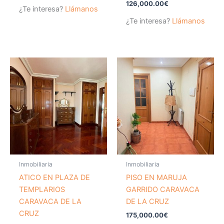
126,000.00
€
¿Te interesa?
Llámanos
¿Te interesa?
Llámanos
Inmobiliaria
Inmobiliaria
ATICO EN PLAZA DE
PISO EN MARUJA
TEMPLARIOS
GARRIDO CARAVACA
CARAVACA DE LA
DE LA CRUZ
CRUZ
175,000.00
€