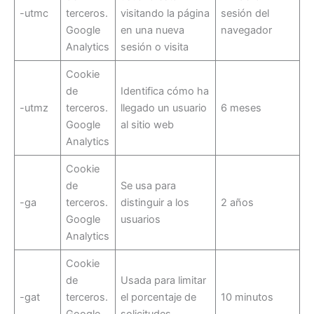
-utmc
terceros.
visitando la página
sesión del
Google
en una nueva
navegador
Analytics
sesión o visita
Cookie
de
Identifica cómo ha
-utmz
terceros.
llegado un usuario
6 meses
Google
al sitio web
Analytics
Cookie
de
Se usa para
-ga
terceros.
distinguir a los
2 años
Google
usuarios
Analytics
Cookie
de
Usada para limitar
-gat
terceros.
el porcentaje de
10 minutos
Google
solicitudes