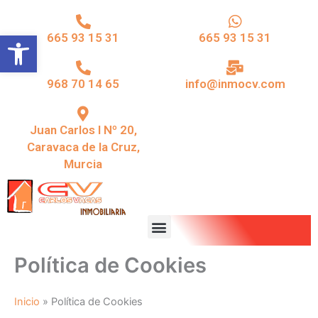
Ir
al
Abrir barra de herramientas
665 93 15 31
665 93 15 31
contenido
968 70 14 65
info@inmocv.com
Juan Carlos I Nº 20,
Caravaca de la Cruz,
Murcia
Menu
Política de Cookies
Inicio
»
Política de Cookies