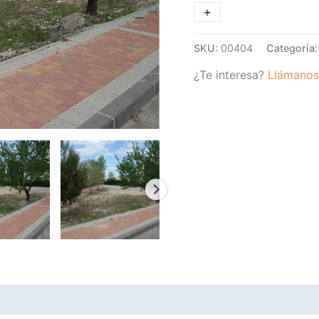
CRUZ
+
-
cantidad
SKU:
00404
Categoría
¿Te interesa?
Llámanos