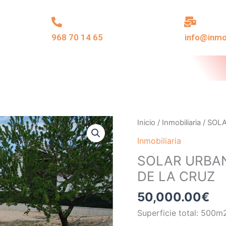
968 70 14 65
info@inm
SOLAR
Inicio
/
Inmobiliaria
/ SOL
URBANO
Inmobiliaria
EN
SOLAR URBA
EL
DE LA CRUZ
LLANO
CARAVACA
50,000.00
€
DE
Superficie total: 500m
LA