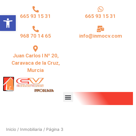
Ir
al
Abrir barra de herramientas
665 93 15 31
665 93 15 31
contenido
968 70 14 65
info@inmocv.com
Juan Carlos I Nº 20,
Caravaca de la Cruz,
Murcia
Menu
Inicio
/
Inmobiliaria
/ Página 3