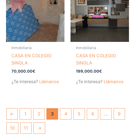
Inmobiliaria
Inmobiliaria
CASA EN COLEGIO
CASA EN COLEGIO
SINGLA
SINGLA
70,000.00
€
199,000.00
€
¿Te interesa?
Llámanos
¿Te interesa?
Llámanos
←
1
2
3
4
5
6
…
9
10
11
→